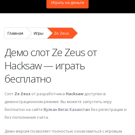
Играть на деньги
Главная
Игры
Ze Zeus
Демо слот Ze Zeus от
Hacksaw — играть
бесплатно
Слот
Ze Zeus
от разработчика
Hacksaw
доступен в
демонстрационном режиме. Вы можете запустить игру
бесплатно на сайте
Вулкан Вегас Казахстан
без регистрации и
без пополнения счёта.
Демо-версия позволяет полностью ознакомиться с игровым