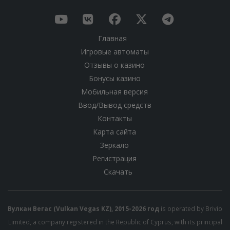
Главная
Игровые автоматы
Отзывы о казино
Бонусы казино
Мобильная версия
Ввод/Вывод средств
Контакты
Карта сайта
Зеркало
Регистрация
Скачать
Вулкан Вегас (Vulkan Vegas KZ), 2015-2026 год
is operated by Brivio
Limited, a company registered in the Republic of Cyprus, with its principal