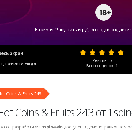
Нажимая "Запустить игру", вы подтверждаете ч
весь экран
Рейтинг
5
ет, нажмите
сюда
Всего оценок:
1
ot Coins & Fruits 243
ot Coins & Fruits 243 от 1sp
243
от разработчика
1spin4win
доступен в демонстрационном ре