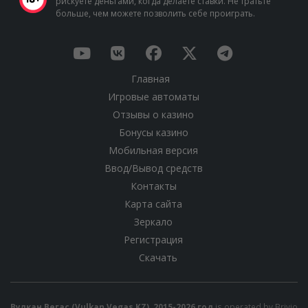
рискуете деньгами, когда делаете ставки. Не тратьте
больше, чем можете позволить себе проиграть.
Главная
Игровые автоматы
Отзывы о казино
Бонусы казино
Мобильная версия
Ввод/Вывод средств
Контакты
Карта сайта
Зеркало
Регистрация
Скачать
Вулкан Вегас (Vulkan Vegas KZ), 2015-2026 год
is operated by Brivio