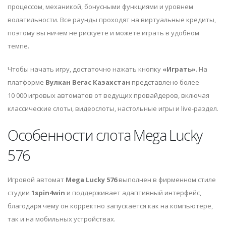
процессом, механикой, бонусными функциями и уровнем
волатильности. Все раунды проходят на виртуальные кредиты,
поэтому вы ничем не рискуете и можете играть в удобном
темпе.
Чтобы начать игру, достаточно нажать кнопку
«Играть»
. На
платформе
Вулкан Вегас Казахстан
представлено более
10 000 игровых автоматов от ведущих провайдеров, включая
классические слоты, видеослоты, настольные игры и live-раздел.
Особенности слота Mega Lucky
576
Игровой автомат
Mega Lucky 576
выполнен в фирменном стиле
студии
1spin4win
и поддерживает адаптивный интерфейс,
благодаря чему он корректно запускается как на компьютере,
так и на мобильных устройствах.