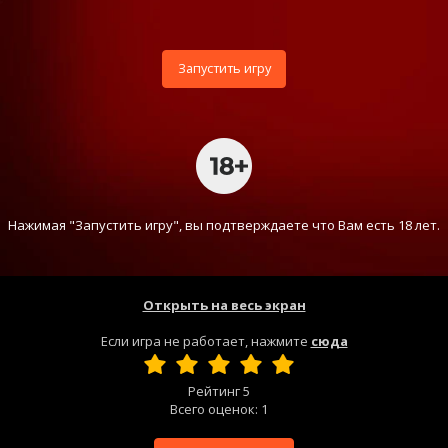
Запустить игру
Нажимая "Запустить игру", вы подтверждаете что Вам есть 18 лет.
Открыть на весь экран
Если игра не работает, нажмите
сюда
Рейтинг
5
Всего оценок:
1