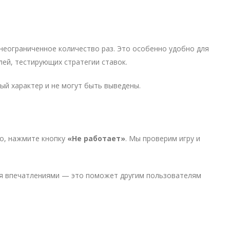
неограниченное количество раз. Это особенно удобно для
лей, тестирующих стратегии ставок.
й характер и не могут быть выведены.
о, нажмите кнопку
«Не работает»
. Мы проверим игру и
я впечатлениями — это поможет другим пользователям