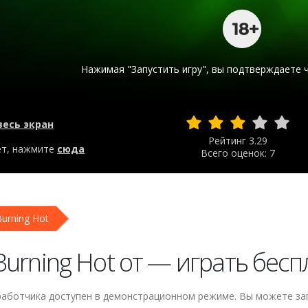
Нажимая "Запустить игру", вы подтверждаете ч
весь экран
Рейтинг
3.29
ет, нажмите
сюда
Всего оценок:
7
Burning Hot
Burning Hot от — играть бесп
работчика
доступен в демонстрационном режиме. Вы можете зап