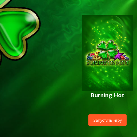
Burning Hot
Запустить игру