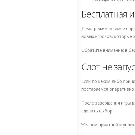
Бесплатная и
Демо-режим не имеет вр
новых игроков, которые 
Обратите внимание: в бе
Слот не запус
Если по каким-либо прич
постараемся оперативно 
После завершения игры 
сделать выбор.
Желаем приятной и увлек