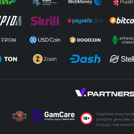
Азартные игры призв
рискуете деньгами, к
больше, чем можете 