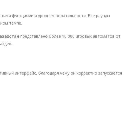
сными функциями и уровнем волатильности. Все раунды
бном темпе.
Казахстан
представлено более 10 000 игровых автоматов от
аздел.
тивный интерфейс, благодаря чему он корректно запускается