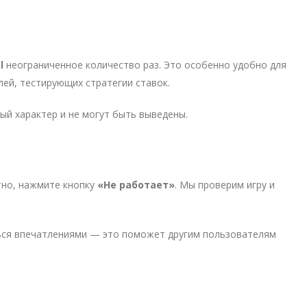
l
неограниченное количество раз. Это особенно удобно для
лей, тестирующих стратегии ставок.
й характер и не могут быть выведены.
тно, нажмите кнопку
«Не работает»
. Мы проверим игру и
ься впечатлениями — это поможет другим пользователям