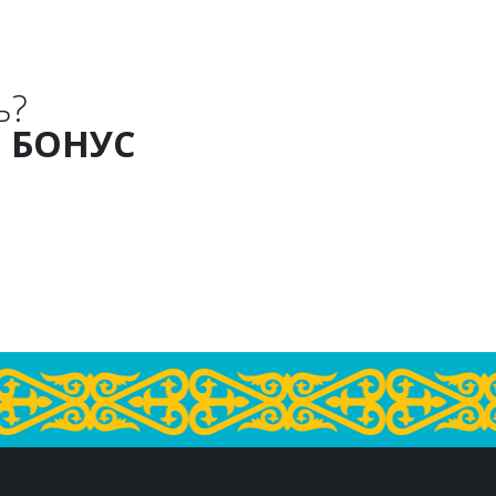
ь?
 БОНУС