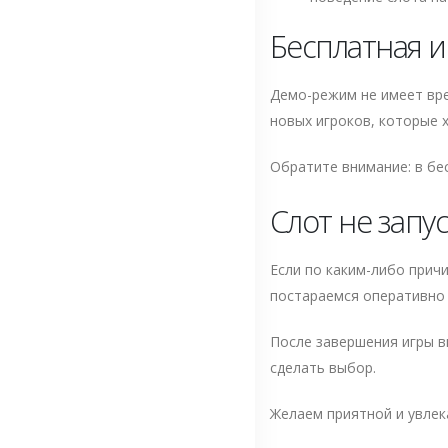
Бесплатная и
Демо-режим не имеет вр
новых игроков, которые 
Обратите внимание: в бе
Слот не запус
Если по каким-либо прич
постараемся оперативно 
После завершения игры 
сделать выбор.
Желаем приятной и увлек