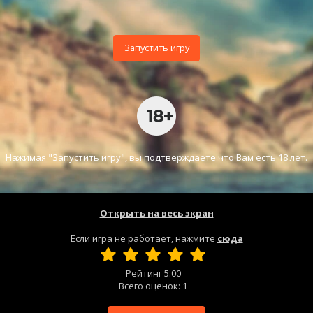
Запустить игру
Нажимая "Запустить игру", вы подтверждаете что Вам есть 18 лет.
Открыть на весь экран
Если игра не работает, нажмите
сюда
Рейтинг
5.00
Всего оценок:
1