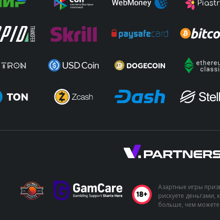
Азартные игры призв
рискуете деньгами, к
больше, чем можете 