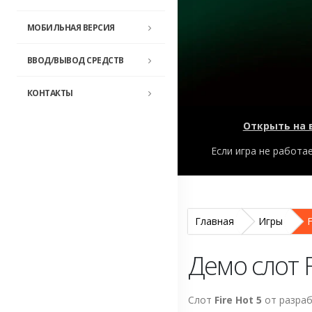
МОБИЛЬНАЯ ВЕРСИЯ
ВВОД/ВЫВОД СРЕДСТВ
КОНТАКТЫ
Открыть на 
Если игра не работа
Главная
Игры
F
Демо слот F
Слот
Fire Hot 5
от разра