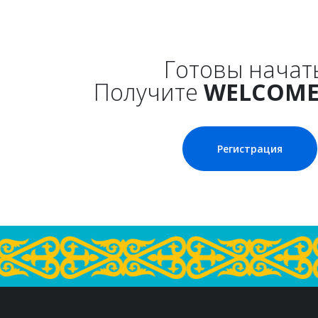
Готовы начат
Получите
WELCOME
Регистрация