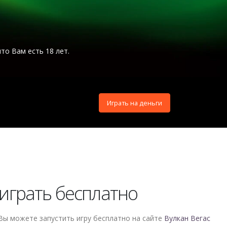
то Вам есть 18 лет.
Играть на деньги
— играть бесплатно
Вы можете запустить игру бесплатно на сайте
Вулкан Вегас