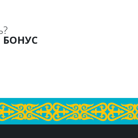
ь?
 БОНУС