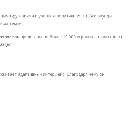
сными функциями и уровнем волатильности. Все раунды
бном темпе.
Казахстан
представлено более 10 000 игровых автоматов от
аздел.
рживает адаптивный интерфейс, благодаря чему он