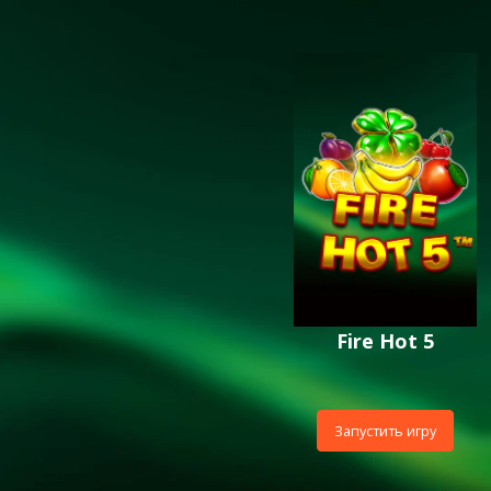
Fire Hot 5
Запустить игру