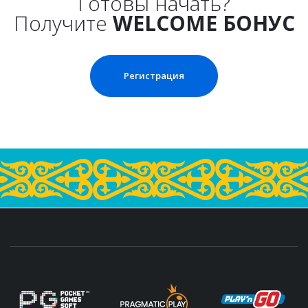
Готовы начать?
Получите
WELCOME БОНУС
Регистрация