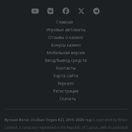
Главная
Игровые автоматы
Отзывы о казино
Бонусы казино
Мобильная версия
Ввод/Вывод средств
Контакты
Карта сайта
Зеркало
Регистрация
Скачать
Вулкан Вегас (Vulkan Vegas KZ), 2015-2026 год
is operated by Brivio
Limited, a company registered in the Republic of Cyprus, with its principal