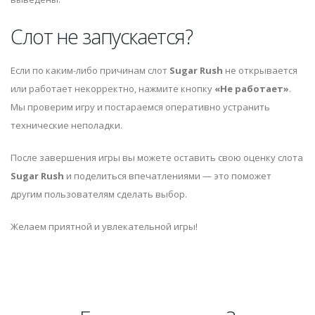
Слот не запускается?
Если по каким-либо причинам слот
Sugar Rush
не открывается
или работает некорректно, нажмите кнопку
«Не работает»
.
Мы проверим игру и постараемся оперативно устранить
технические неполадки.
После завершения игры вы можете оставить свою оценку слота
Sugar Rush
и поделиться впечатлениями — это поможет
другим пользователям сделать выбор.
Желаем приятной и увлекательной игры!