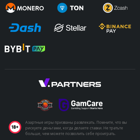
Азартные игры призваны развлекать. Помните, что вы
рискуете деньгами, когда делаете ставки. Не тратьте
больше, чем можете позволить себе проиграть.