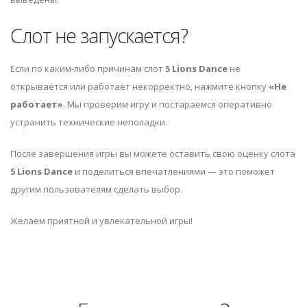
Слот не запускается?
Если по каким-либо причинам слот
5 Lions Dance
не
открывается или работает некорректно, нажмите кнопку
«Не
работает»
. Мы проверим игру и постараемся оперативно
устранить технические неполадки.
После завершения игры вы можете оставить свою оценку слота
5 Lions Dance
и поделиться впечатлениями — это поможет
другим пользователям сделать выбор.
Желаем приятной и увлекательной игры!