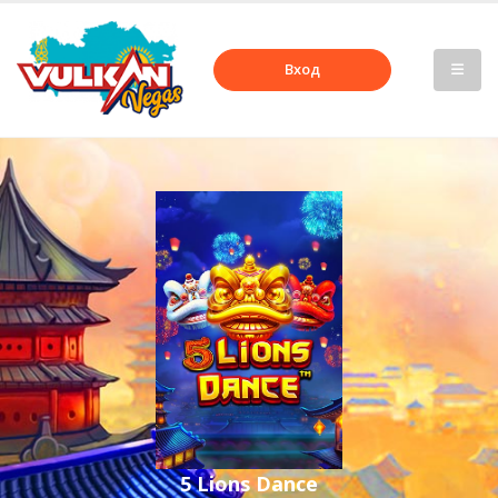
Вход
5 Lions Dance