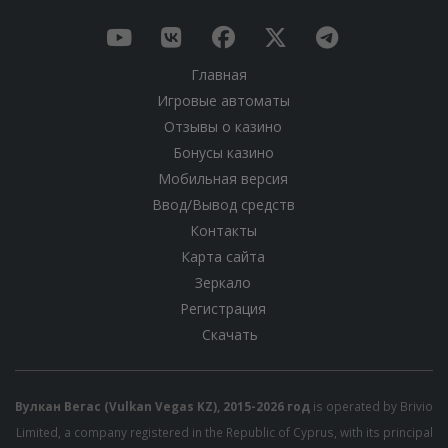
Главная
Игровые автоматы
Отзывы о казино
Бонусы казино
Мобильная версия
Ввод/Вывод средств
Контакты
Карта сайта
Зеркало
Регистрация
Скачать
Вулкан Вегас (Vulkan Vegas KZ), 2015-2026 год
is operated by Brivio
Limited, a company registered in the Republic of Cyprus, with its principal