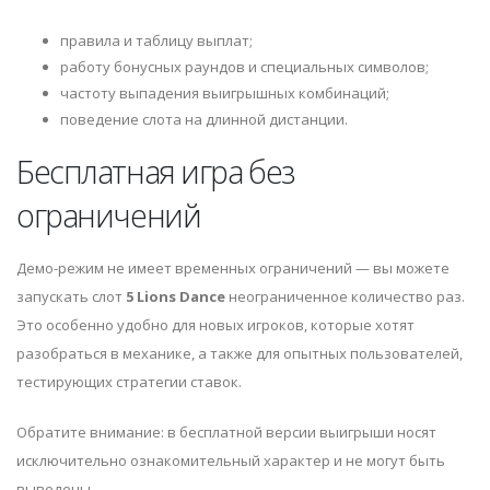
правила и таблицу выплат;
работу бонусных раундов и специальных символов;
частоту выпадения выигрышных комбинаций;
поведение слота на длинной дистанции.
Бесплатная игра без
ограничений
Демо-режим не имеет временных ограничений — вы можете
запускать слот
5 Lions Dance
неограниченное количество раз.
Это особенно удобно для новых игроков, которые хотят
разобраться в механике, а также для опытных пользователей,
тестирующих стратегии ставок.
Обратите внимание: в бесплатной версии выигрыши носят
исключительно ознакомительный характер и не могут быть
выведены.