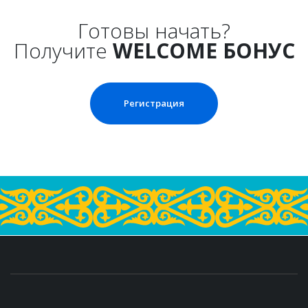
Готовы начать?
Получите
WELCOME БОНУС
Регистрация