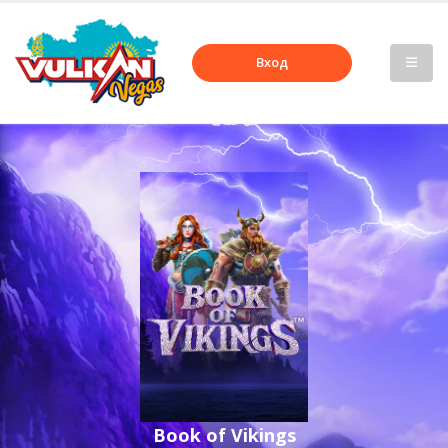
Вход
Book of Vikings