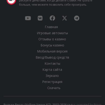
рискуете деньгами, когда делаете ставки. Не тратьте
больше, чем можете позволить себе проиграть.
Главная
Игровые автоматы
Отзывы о казино
Бонусы казино
Мобильная версия
Ввод/Вывод средств
Контакты
Карта сайта
Зеркало
Регистрация
Скачать
Вулкан Вегас (Vulkan Vegas KZ), 2015-2026 год
is operated by Brivio