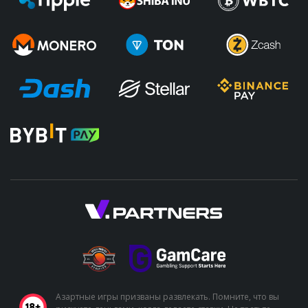
Азартные игры призваны развлекать. Помните, что вы