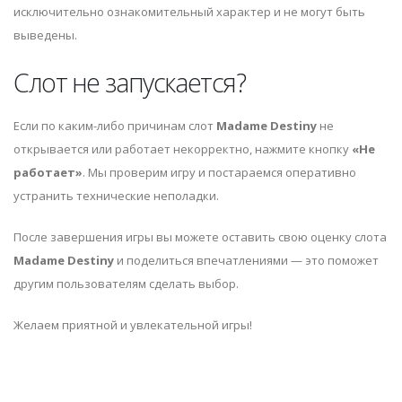
исключительно ознакомительный характер и не могут быть
выведены.
Слот не запускается?
Если по каким-либо причинам слот
Madame Destiny
не
открывается или работает некорректно, нажмите кнопку
«Не
работает»
. Мы проверим игру и постараемся оперативно
устранить технические неполадки.
После завершения игры вы можете оставить свою оценку слота
Madame Destiny
и поделиться впечатлениями — это поможет
другим пользователям сделать выбор.
Желаем приятной и увлекательной игры!