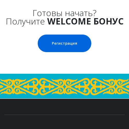
Готовы начать?
Получите
WELCOME БОНУС
Регистрация