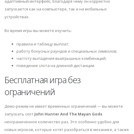
адаптивный интерфейс, благодаря чему он корректно
запускается как на компьютере, так и на мобильных
устройствах.
Во время игры вы можете изучить:
правила и таблицу выплат;
работу бонусных раундов и специальных символов;
частоту выпадения выигрышных комбинаций;
поведение слота на длинной дистанции.
Бесплатная игра без
ограничений
Демо-режим не имеет временных ограничений — вы можете
запускать слот
John Hunter And The Mayan Gods
неограниченное количество раз. Это особенно удобно для
новых игроков, которые хотят разобраться в механике, а также