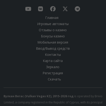
Главная
Игровые автоматы
Отзывы о казино
Бонусы казино
Мобильная версия
Ввод/Вывод средств
Контакты
Карта сайта
Зеркало
Регистрация
Скачать
Вулкан Вегас (Vulkan Vegas KZ), 2015-2026 год
is operated by Brivio
Limited, a company registered in the Republic of Cyprus, with its principal