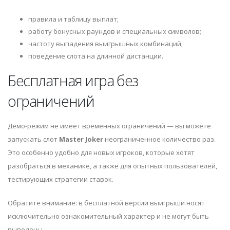
правила и таблицу выплат;
работу бонусных раундов и специальных символов;
частоту выпадения выигрышных комбинаций;
поведение слота на длинной дистанции.
Бесплатная игра без
ограничений
Демо-режим не имеет временных ограничений — вы можете
запускать слот
Master Joker
неограниченное количество раз.
Это особенно удобно для новых игроков, которые хотят
разобраться в механике, а также для опытных пользователей,
тестирующих стратегии ставок.
Обратите внимание: в бесплатной версии выигрыши носят
исключительно ознакомительный характер и не могут быть
выведены.