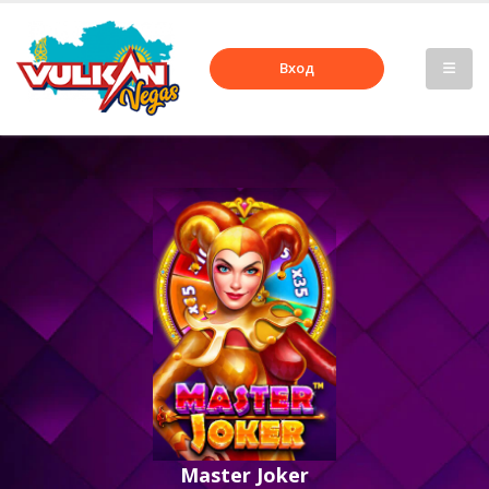
Вход
Master Joker