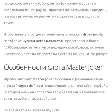
процессом, механикой, бонусными функциями и уровнем
волатильности. Все раунды проходят на виртуальные кредиты,
поэтому вы ничем не рискуете и можете играть в удобном
темпе.
Чтобы начать игру, достаточно нажать кнопку
«Играть»
. На
платформе
Вулкан Вегас Казахстан
представлено более
10 000 игровых автоматов от ведущих провайдеров, включая
классические слоты, видеослоты, настольные игры и live-раздел.
Особенности слота Master Joker
Игровой автомат
Master Joker
выполнен в фирменном стиле
студии
Pragmatic Play
и поддерживает адаптивный интерфейс,
благодаря чему он корректно запускается как на компьютере,
так и на мобильных устройствах.
Во время игры вы можете изучить: