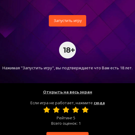
Запустить игру
Нажимая "Запустить игру", вы подтверждаете что Вам есть 18 лет.
Открыть на весь экран
Если игра не работает, нажмите
сюда
Рейтинг
5
Всего оценок:
1