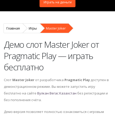
Играть на деньги
Главная
Игры
Master Joker
Демо слот Master Joker от
Pragmatic Play — играть
бесплатно
Слот
Master Joker
от разработчика
Pragmatic Play
доступен в
демонстрационном режиме. Вы можете запустить игру
бесплатно на сайте
Вулкан Вегас Казахстан
без регистрации и
без пополнения счёта.
Демо-версия позволяет полностью ознакомиться с игровым