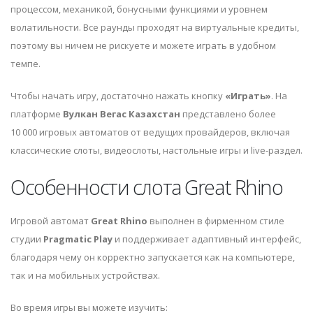
процессом, механикой, бонусными функциями и уровнем
волатильности. Все раунды проходят на виртуальные кредиты,
поэтому вы ничем не рискуете и можете играть в удобном
темпе.
Чтобы начать игру, достаточно нажать кнопку
«Играть»
. На
платформе
Вулкан Вегас Казахстан
представлено более
10 000 игровых автоматов от ведущих провайдеров, включая
классические слоты, видеослоты, настольные игры и live-раздел.
Особенности слота Great Rhino
Игровой автомат
Great Rhino
выполнен в фирменном стиле
студии
Pragmatic Play
и поддерживает адаптивный интерфейс,
благодаря чему он корректно запускается как на компьютере,
так и на мобильных устройствах.
Во время игры вы можете изучить: