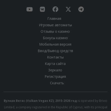
Главная
Игровые автоматы
Отзывы о казино
Бонусы казино
Мобильная версия
Ввод/Вывод средств
Контакты
Карта сайта
Зеркало
Регистрация
Скачать
Вулкан Вегас (Vulkan Vegas KZ), 2015-2026 год
is operated by Brivio
Limited, a company registered in the Republic of Cyprus, with its principal