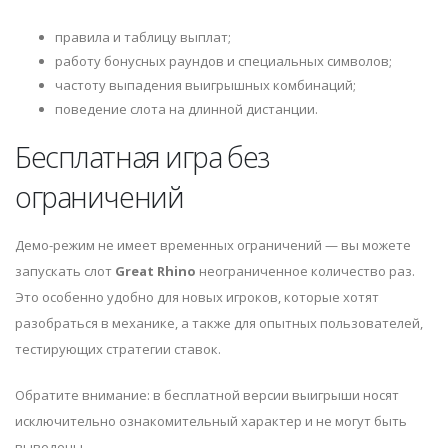
правила и таблицу выплат;
работу бонусных раундов и специальных символов;
частоту выпадения выигрышных комбинаций;
поведение слота на длинной дистанции.
Бесплатная игра без
ограничений
Демо-режим не имеет временных ограничений — вы можете
запускать слот
Great Rhino
неограниченное количество раз.
Это особенно удобно для новых игроков, которые хотят
разобраться в механике, а также для опытных пользователей,
тестирующих стратегии ставок.
Обратите внимание: в бесплатной версии выигрыши носят
исключительно ознакомительный характер и не могут быть
выведены.