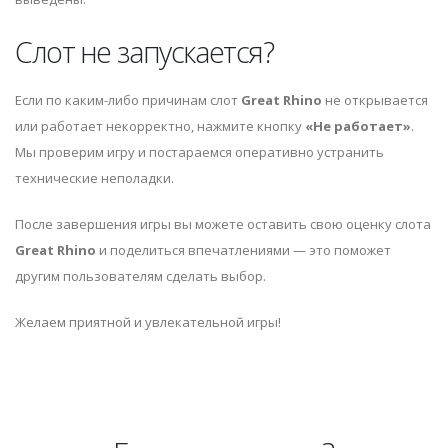
Слот не запускается?
Если по каким-либо причинам слот
Great Rhino
не открывается
или работает некорректно, нажмите кнопку
«Не работает»
.
Мы проверим игру и постараемся оперативно устранить
технические неполадки.
После завершения игры вы можете оставить свою оценку слота
Great Rhino
и поделиться впечатлениями — это поможет
другим пользователям сделать выбор.
Желаем приятной и увлекательной игры!