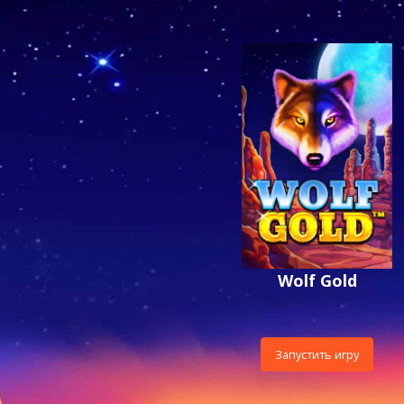
Wolf Gold
Запустить игру