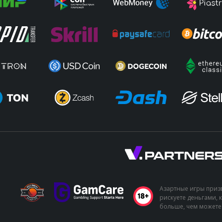
Азартные игры призв
рискуете деньгами, к
больше, чем можете 