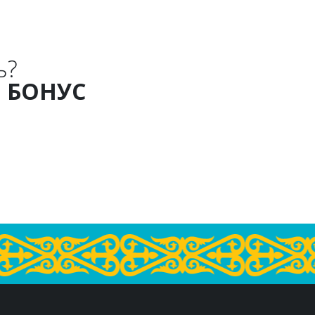
ь?
 БОНУС