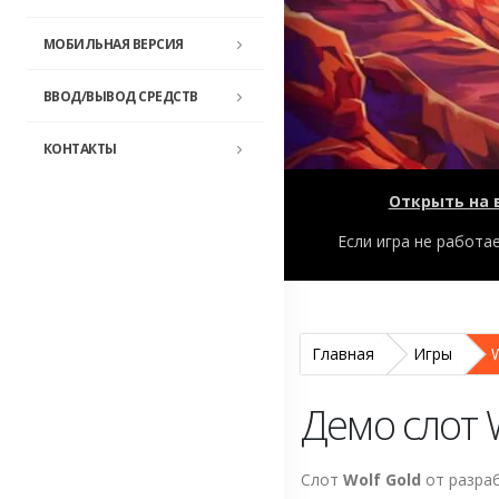
МОБИЛЬНАЯ ВЕРСИЯ
ВВОД/ВЫВОД СРЕДСТВ
КОНТАКТЫ
Открыть на 
Если игра не работа
Главная
Игры
Демо слот W
Слот
Wolf Gold
от разра