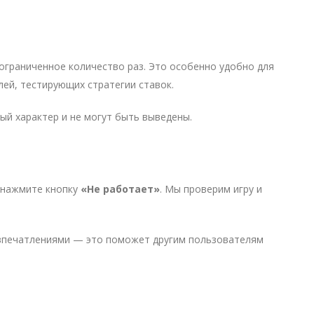
ограниченное количество раз. Это особенно удобно для
лей, тестирующих стратегии ставок.
й характер и не могут быть выведены.
 нажмите кнопку
«Не работает»
. Мы проверим игру и
впечатлениями — это поможет другим пользователям