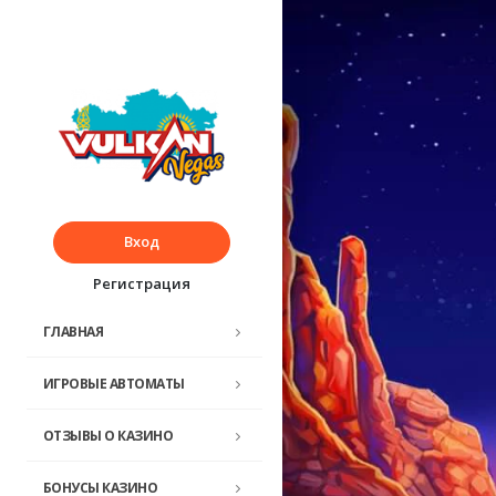
Вход
Регистрация
ГЛАВНАЯ
ИГРОВЫЕ АВТОМАТЫ
ОТЗЫВЫ О КАЗИНО
БОНУСЫ КАЗИНО