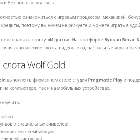
и и без пополнения счёта.
олностью ознакомиться с игровым процессом, механикой, бону
 кредиты, поэтому вы ничем не рискуете и можете играть в удо
аточно нажать кнопку
«Играть»
. На платформе
Вулкан Вегас 
ючая классические слоты, видеослоты, настольные игры и live-р
слота Wolf Gold
old
выполнен в фирменном стиле студии
Pragmatic Play
и подде
к на компьютере, так и на мобильных устройствах.
 изучить:
выплат;
ундов и специальных символов;
 выигрышных комбинаций;
 длинной дистанции.