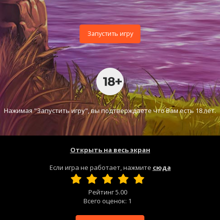
Запустить игру
Нажимая "Запустить игру", вы подтверждаете что Вам есть 18 лет.
Открыть на весь экран
Если игра не работает, нажмите
сюда
Рейтинг
5.00
Всего оценок:
1