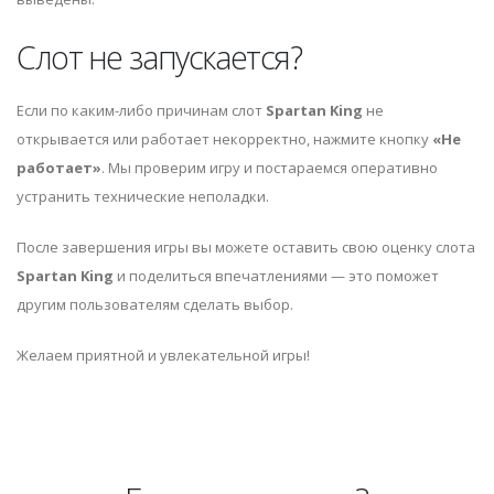
Слот не запускается?
Если по каким-либо причинам слот
Spartan King
не
открывается или работает некорректно, нажмите кнопку
«Не
работает»
. Мы проверим игру и постараемся оперативно
устранить технические неполадки.
После завершения игры вы можете оставить свою оценку слота
Spartan King
и поделиться впечатлениями — это поможет
другим пользователям сделать выбор.
Желаем приятной и увлекательной игры!