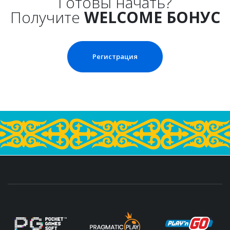
Готовы начать?
Получите
WELCOME БОНУС
Регистрация