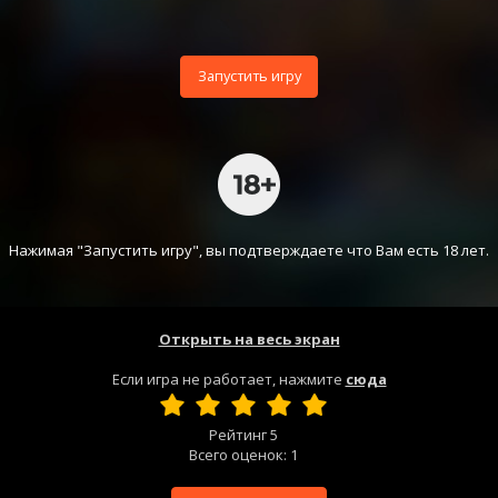
Запустить игру
Нажимая "Запустить игру", вы подтверждаете что Вам есть 18 лет.
Открыть на весь экран
Если игра не работает, нажмите
сюда
Рейтинг
5
Всего оценок:
1