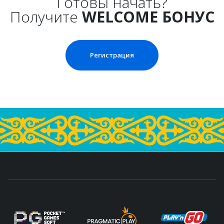
Готовы начать?
Получите
WELCOME БОНУС
Регистрация