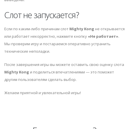
Слот не запускается?
Если по каким-либо причинам слот
Mighty Kong
не открывается
или работает некорректно, нажмите кнопку
«Не работает»
.
Мы проверим игру и постараемся оперативно устранить
технические неполадки.
После завершения игры вы можете оставить свою оценку слота
Mighty Kong
и поделиться впечатлениями — это поможет
другим пользователям сделать выбор.
Желаем приятной и увлекательной игры!