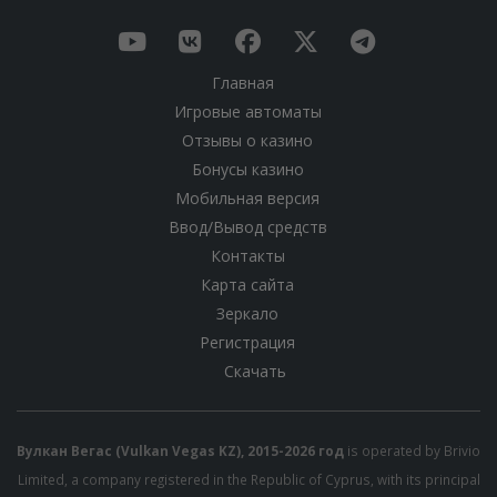
Главная
Игровые автоматы
Отзывы о казино
Бонусы казино
Мобильная версия
Ввод/Вывод средств
Контакты
Карта сайта
Зеркало
Регистрация
Скачать
Вулкан Вегас (Vulkan Vegas KZ), 2015-2026 год
is operated by Brivio
Limited, a company registered in the Republic of Cyprus, with its principal