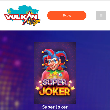
Вход
Super Joker