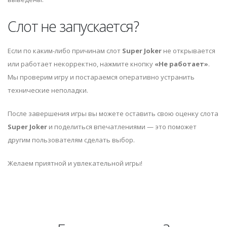
Слот не запускается?
Если по каким-либо причинам слот
Super Joker
не открывается
или работает некорректно, нажмите кнопку
«Не работает»
.
Мы проверим игру и постараемся оперативно устранить
технические неполадки.
После завершения игры вы можете оставить свою оценку слота
Super Joker
и поделиться впечатлениями — это поможет
другим пользователям сделать выбор.
Желаем приятной и увлекательной игры!