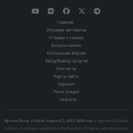
Главная
Игровые автоматы
Отзывы о казино
Бонусы казино
Мобильная версия
Ввод/Вывод средств
Контакты
Карта сайта
Зеркало
Регистрация
Скачать
Вулкан Вегас (Vulkan Vegas KZ), 2015-2026 год
is operated by Brivio
Limited, a company registered in the Republic of Cyprus, with its principal