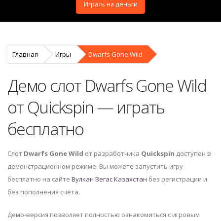
Играть на деньги
Главная
Игры
Dwarfs Gone Wild
Демо слот Dwarfs Gone Wild
от Quickspin — играть
бесплатно
Слот
Dwarfs Gone Wild
от разработчика
Quickspin
доступен в
демонстрационном режиме. Вы можете запустить игру
бесплатно на сайте
Вулкан Вегас Казахстан
без регистрации и
без пополнения счёта.
Демо-версия позволяет полностью ознакомиться с игровым