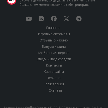
рискуете деньгами, когда делаете ставки. Не тратьте
больше, чем можете позволить себе проиграть.
Главная
Игровые автоматы
Отзывы о казино
Бонусы казино
Мобильная версия
Ввод/Вывод средств
Контакты
Карта сайта
Зеркало
Регистрация
Скачать
Вулкан Вегас (Vulkan Vegas KZ), 2015-2026 год
is operated by Brivio