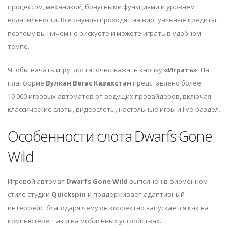
процессом, механикой, бонусными функциями и уровнем
волатильности. Все раунды проходят на виртуальные кредиты,
поэтому вы ничем не рискуете и можете играть в удобном
темпе.
Чтобы начать игру, достаточно нажать кнопку
«Играть»
. На
платформе
Вулкан Вегас Казахстан
представлено более
10 000 игровых автоматов от ведущих провайдеров, включая
классические слоты, видеослоты, настольные игры и live-раздел.
Особенности слота Dwarfs Gone
Wild
Игровой автомат
Dwarfs Gone Wild
выполнен в фирменном
стиле студии
Quickspin
и поддерживает адаптивный
интерфейс, благодаря чему он корректно запускается как на
компьютере, так и на мобильных устройствах.