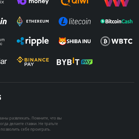
аны развлекать. Помните, что вы
огда делаете ставки. Не тратьте
позволить себе проиграть.