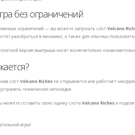
гра без ограничений
еменных ограничений — вы можете запускать слот
Volcano Ric
хотят разобраться в механике, а также для опытных пользовате
сплатной версии выигрыши носят исключительно ознакомительны
кается?
инам слот
Volcano Riches
не открывается или работает некорре
устранить технические неполадки.
вы можете оставить свою оценку слота
Volcano Riches
и подели
ательной игры!