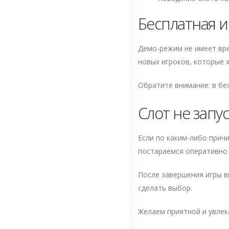
Бесплатная и
Демо-режим не имеет вр
новых игроков, которые 
Обратите внимание: в бе
Слот не запус
Если по каким-либо прич
постараемся оперативно 
После завершения игры 
сделать выбор.
Желаем приятной и увлек