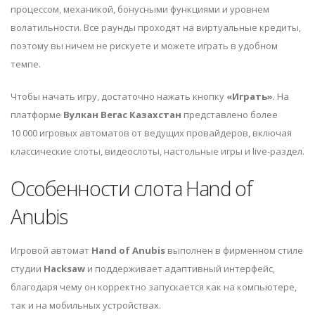
процессом, механикой, бонусными функциями и уровнем
волатильности. Все раунды проходят на виртуальные кредиты,
поэтому вы ничем не рискуете и можете играть в удобном
темпе.
Чтобы начать игру, достаточно нажать кнопку
«Играть»
. На
платформе
Вулкан Вегас Казахстан
представлено более
10 000 игровых автоматов от ведущих провайдеров, включая
классические слоты, видеослоты, настольные игры и live-раздел.
Особенности слота Hand of
Anubis
Игровой автомат
Hand of Anubis
выполнен в фирменном стиле
студии
Hacksaw
и поддерживает адаптивный интерфейс,
благодаря чему он корректно запускается как на компьютере,
так и на мобильных устройствах.