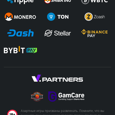
Азартные игры призваны развлекать. Помните, что вы