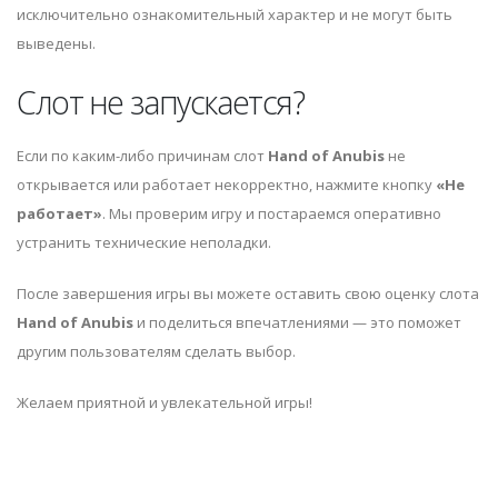
исключительно ознакомительный характер и не могут быть
выведены.
Слот не запускается?
Если по каким-либо причинам слот
Hand of Anubis
не
открывается или работает некорректно, нажмите кнопку
«Не
работает»
. Мы проверим игру и постараемся оперативно
устранить технические неполадки.
После завершения игры вы можете оставить свою оценку слота
Hand of Anubis
и поделиться впечатлениями — это поможет
другим пользователям сделать выбор.
Желаем приятной и увлекательной игры!