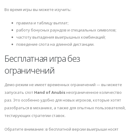
Во время игры вы можете изучить:
правила и таблицу выплат;
работу бонусных раундов и специальных символов;
частоту выпадения выигрышных комбинаций;
поведение слота на длинной дистанции.
Бесплатная игра без
ограничений
Демо-режим не имеет временных ограничений — вы можете
запускать слот
Hand of Anubis
неограниченное количество
раз. Это особенно удобно для новых игроков, которые хотят
разобраться в механике, а также для опытных пользователей,
тестирующих стратегии ставок.
Обратите внимание: в бесплатной версии выигрыши носят