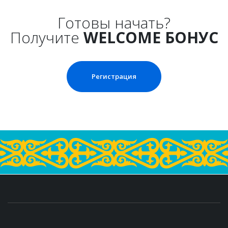
Готовы начать?
Получите
WELCOME БОНУС
Регистрация