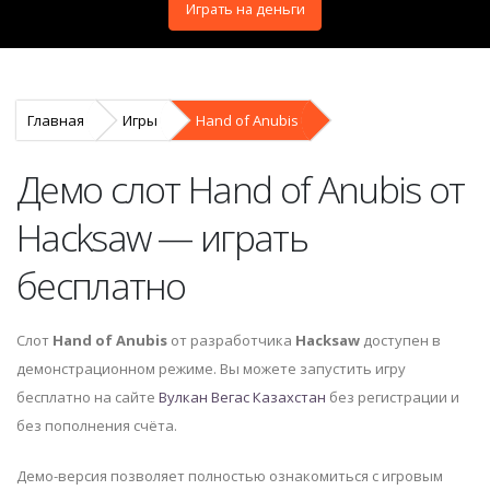
Играть на деньги
Главная
Игры
Hand of Anubis
Демо слот Hand of Anubis от
Hacksaw — играть
бесплатно
Слот
Hand of Anubis
от разработчика
Hacksaw
доступен в
демонстрационном режиме. Вы можете запустить игру
бесплатно на сайте
Вулкан Вегас Казахстан
без регистрации и
без пополнения счёта.
Демо-версия позволяет полностью ознакомиться с игровым